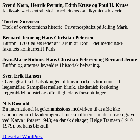
Svend Norn, Henrik Permin, Edith Kruse og Poul H. Kruse
Kviksølv – et centralt stof i medicinens og alkymiens historie.
Torsten Sørensen
Træk af ovariotomiens historie. Privathospitalet på Jelling Mark.
Bernard Jeune og Hans Christian Petersen
Buffon, 1700-tallets leder af ‘Jardin du Roi’ – det medicinske
fakultets konkurrent i Paris.
Jean-Marie Robine, Hans Christian Petersen og Bernard Jeune
Buffon og arternes levealdre i historisk belysning.
Sven Erik Hansen
Oversigtsartikel. Udviklingen af binyrebarkens hormoner til
lægemidler. Samspillet mellem klinik, akademisk forskning,
lægemiddelindustri og offentlighedens forventninger.
Nils Rosdahl
En international lægekommissions medvirken til at afdække
sandheden om likvideringen af polske officerer fundet i massegrave
ved Katyn i foråret 1943; en dansk deltager, Helge Tramsen (1910-
1979), og hans biografi.
Drevet af WordPress