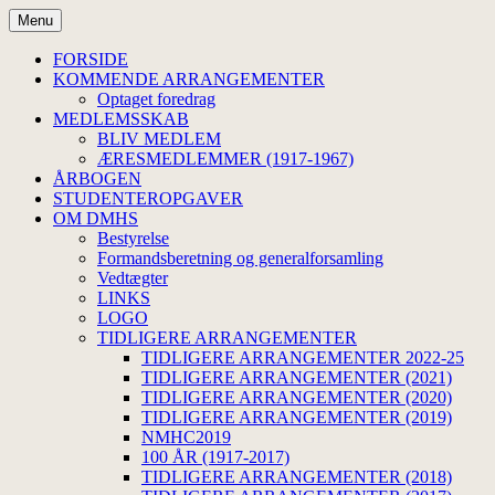
Hop
Menu
til
Dansk Medicinsk-Historisk
indhold
FORSIDE
KOMMENDE ARRANGEMENTER
Selskab
Optaget foredrag
MEDLEMSSKAB
BLIV MEDLEM
ÆRESMEDLEMMER (1917-1967)
ÅRBOGEN
STUDENTEROPGAVER
OM DMHS
Bestyrelse
Formandsberetning og generalforsamling
Vedtægter
LINKS
LOGO
TIDLIGERE ARRANGEMENTER
TIDLIGERE ARRANGEMENTER 2022-25
TIDLIGERE ARRANGEMENTER (2021)
TIDLIGERE ARRANGEMENTER (2020)
TIDLIGERE ARRANGEMENTER (2019)
NMHC2019
100 ÅR (1917-2017)
TIDLIGERE ARRANGEMENTER (2018)