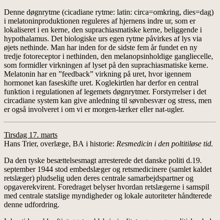
Denne døgnrytme (cicadiane rytme: latin: circa=omkring, dies=dag)
i melatoninproduktionen reguleres af hjernens indre ur, som er
lokaliseret i en kerne, den suprachiasmatiske kerne, beliggende i
hypothalamus. Det biologiske urs egen rytme påvirkes af lys via
øjets nethinde. Man har inden for de sidste fem år fundet en ny
tredje fotoreceptor i nethinden, den melanopsinholdige gangliecelle,
som formidler virkningen af lyset på den suprachiasmatiske kerne.
Melatonin har en ”feedback” virkning på uret, hvor igennem
hormonet kan faseskifte uret. Koglekirtlen har derfor en central
funktion i regulationen af legemets døgnrytmer. Forstyrrelser i det
circadiane system kan give anledning til søvnbesvær og stress, men
er også involveret i om vi er morgen-lærker eller nat-ugler.
Tirsdag 17. marts
Hans Trier, overlæge, BA i historie:
Resmedicin i den poltitiløse tid.
Da den tyske besættelsesmagt arresterede det danske politi d.19.
september 1944 stod embedslæger og retsmedicinere (samlet kaldet
retslæger) pludselig uden deres centrale samarbejdspartner og
opgaverekvirent. Foredraget belyser hvordan retslægerne i samspil
med centrale statslige myndigheder og lokale autoriteter håndterede
denne udfordring.