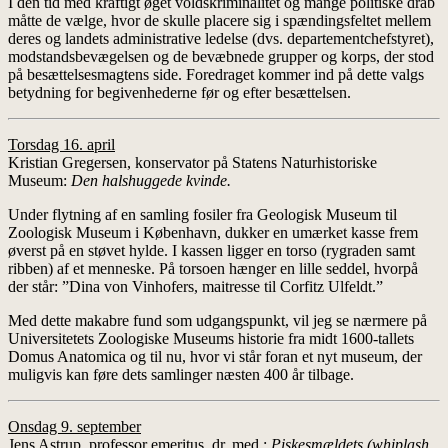
I den tid med kraftigt øget voldskriminalitet og mange politiske drab
måtte de vælge, hvor de skulle placere sig i spændingsfeltet mellem
deres og landets administrative ledelse (dvs. departementchefstyret),
modstandsbevægelsen og de bevæbnede grupper og korps, der stod
på besættelsesmagtens side. Foredraget kommer ind på dette valgs
betydning for begivenhederne før og efter besættelsen.
Torsdag 16. april
Kristian Gregersen, konservator på Statens Naturhistoriske
Museum:
Den halshuggede kvinde.
Under flytning af en samling fosiler fra Geologisk Museum til
Zoologisk Museum i København, dukker en umærket kasse frem
øverst på en støvet hylde. I kassen ligger en torso (rygraden samt
ribben) af et menneske. På torsoen hænger en lille seddel, hvorpå
der står: ”Dina von Vinhofers, maitresse til Corfitz Ulfeldt.”
Med dette makabre fund som udgangspunkt, vil jeg se nærmere på
Universitetets Zoologiske Museums historie fra midt 1600-tallets
Domus Anatomica og til nu, hvor vi står foran et nyt museum, der
muligvis kan føre dets samlinger næsten 400 år tilbage.
Onsdag 9. september
Jens Astrup, professor emeritus, dr. med.:
Piskesmældets (whiplash