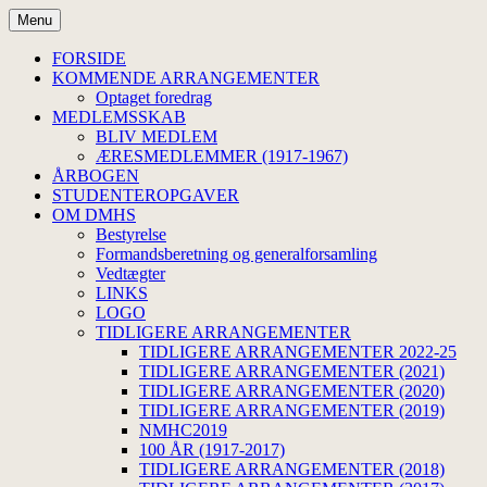
Hop
Menu
til
Dansk Medicinsk-Historisk
indhold
FORSIDE
KOMMENDE ARRANGEMENTER
Selskab
Optaget foredrag
MEDLEMSSKAB
BLIV MEDLEM
ÆRESMEDLEMMER (1917-1967)
ÅRBOGEN
STUDENTEROPGAVER
OM DMHS
Bestyrelse
Formandsberetning og generalforsamling
Vedtægter
LINKS
LOGO
TIDLIGERE ARRANGEMENTER
TIDLIGERE ARRANGEMENTER 2022-25
TIDLIGERE ARRANGEMENTER (2021)
TIDLIGERE ARRANGEMENTER (2020)
TIDLIGERE ARRANGEMENTER (2019)
NMHC2019
100 ÅR (1917-2017)
TIDLIGERE ARRANGEMENTER (2018)