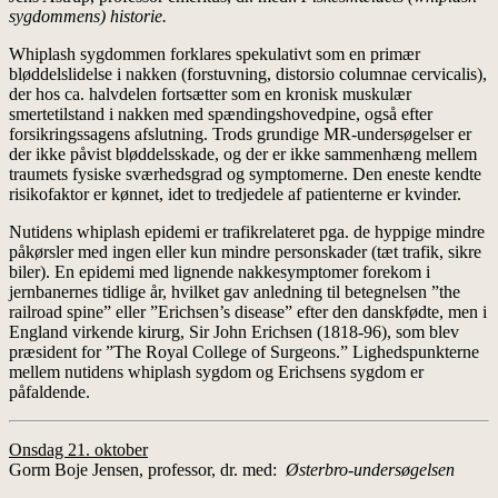
sygdommens) historie.
Whiplash sygdommen forklares spekulativt som en primær
bløddelslidelse i nakken (forstuvning, distorsio columnae cervicalis),
der hos ca. halvdelen fortsætter som en kronisk muskulær
smertetilstand i nakken med spændingshovedpine, også efter
forsikringssagens afslutning. Trods grundige MR-undersøgelser er
der ikke påvist bløddelsskade, og der er ikke sammenhæng mellem
traumets fysiske sværhedsgrad og symptomerne. Den eneste kendte
risikofaktor er kønnet, idet to tredjedele af patienterne er kvinder.
Nutidens whiplash epidemi er trafikrelateret pga. de hyppige mindre
påkørsler med ingen eller kun mindre personskader (tæt trafik, sikre
biler). En epidemi med lignende nakkesymptomer forekom i
jernbanernes tidlige år, hvilket gav anledning til betegnelsen ”the
railroad spine” eller ”Erichsen’s disease” efter den danskfødte, men i
England virkende kirurg, Sir John Erichsen (1818-96), som blev
præsident for ”The Royal College of Surgeons.” Lighedspunkterne
mellem nutidens whiplash sygdom og Erichsens sygdom er
påfaldende.
Onsdag 21. oktober
Gorm Boje Jensen, professor, dr. med:
Østerbro-undersøgelsen