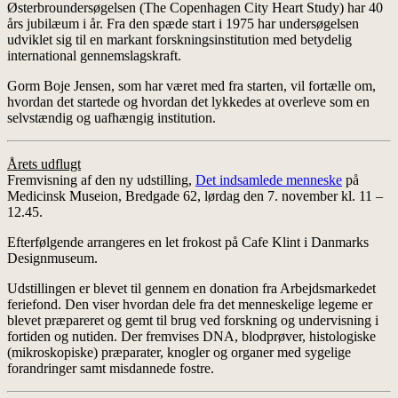
Østerbroundersøgelsen (The Copenhagen City Heart Study) har 40
års jubilæum i år. Fra den spæde start i 1975 har undersøgelsen
udviklet sig til en markant forskningsinstitution med betydelig
international gennemslagskraft.
Gorm Boje Jensen, som har været med fra starten, vil fortælle om,
hvordan det startede og hvordan det lykkedes at overleve som en
selvstændig og uafhængig institution.
Årets udflugt
Fremvisning af den ny udstilling,
Det indsamlede menneske
på
Medicinsk Museion, Bredgade 62, lørdag den 7. november kl. 11 –
12.45.
Efterfølgende arrangeres en let frokost på Cafe Klint i Danmarks
Designmuseum.
Udstillingen er blevet til gennem en donation fra Arbejdsmarkedet
feriefond. Den viser hvordan dele fra det menneskelige legeme er
blevet præpareret og gemt til brug ved forskning og undervisning i
fortiden og nutiden. Der fremvises DNA, blodprøver, histologiske
(mikroskopiske) præparater, knogler og organer med sygelige
forandringer samt misdannede fostre.