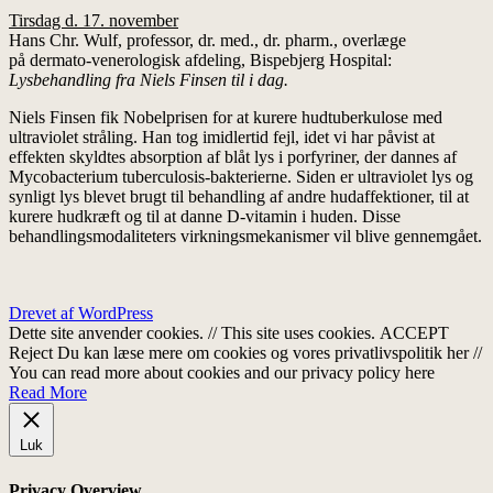
Tirsdag d. 17. november
Hans Chr. Wulf, professor, dr. med., dr. pharm., overlæge
på dermato-venerologisk afdeling, Bispebjerg Hospital:
Lysbehandling fra Niels Finsen til i dag.
Niels Finsen fik Nobelprisen for at kurere hudtuberkulose med
ultraviolet stråling. Han tog imidlertid fejl, idet vi har påvist at
effekten skyldtes absorption af blåt lys i porfyriner, der dannes af
Mycobacterium tuberculosis-bakterierne. Siden er ultraviolet lys og
synligt lys blevet brugt til behandling af andre hudaffektioner, til at
kurere hudkræft og til at danne D-vitamin i huden. Disse
behandlingsmodaliteters virkningsmekanismer vil blive gennemgået.
Drevet af WordPress
Dette site anvender cookies. // This site uses cookies.
ACCEPT
Reject
Du kan læse mere om cookies og vores privatlivspolitik her //
You can read more about cookies and our privacy policy here
Read More
Luk
Privacy Overview