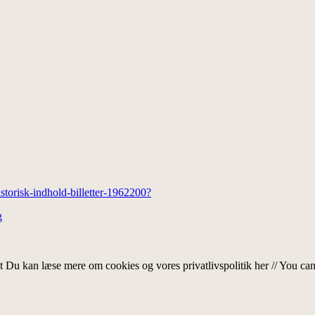
historisk-indhold-billetter-1962200?
g
t
Du kan læse mere om cookies og vores privatlivspolitik her // You ca