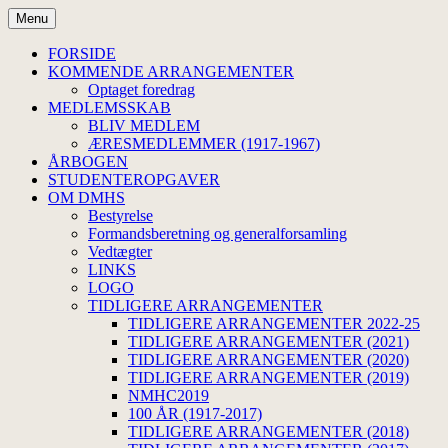
Hop
Menu
til
Dansk Medicinsk-Historisk Sel
indhold
FORSIDE
KOMMENDE ARRANGEMENTER
Optaget foredrag
MEDLEMSSKAB
BLIV MEDLEM
ÆRESMEDLEMMER (1917-1967)
ÅRBOGEN
STUDENTEROPGAVER
OM DMHS
Bestyrelse
Formandsberetning og generalforsamling
Vedtægter
LINKS
LOGO
TIDLIGERE ARRANGEMENTER
TIDLIGERE ARRANGEMENTER 2022-25
TIDLIGERE ARRANGEMENTER (2021)
TIDLIGERE ARRANGEMENTER (2020)
TIDLIGERE ARRANGEMENTER (2019)
NMHC2019
100 ÅR (1917-2017)
TIDLIGERE ARRANGEMENTER (2018)