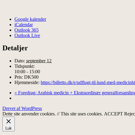
Google kalender
iCalendar
Outlook 365
Outlook Live
Detaljer
Dato:
september 12
Tidspunkt:
10:00 - 15:00
Pris:
DK500
Hjemmeside:
https://billetto.dk/e/udflugt-til-lund-med-medicin
«
Foredrag: Arabisk medicin + Ekstraordinær generalforsamlin
Drevet af WordPress
Dette site anvender cookies. // This site uses cookies.
ACCEPT
Rejec
Luk