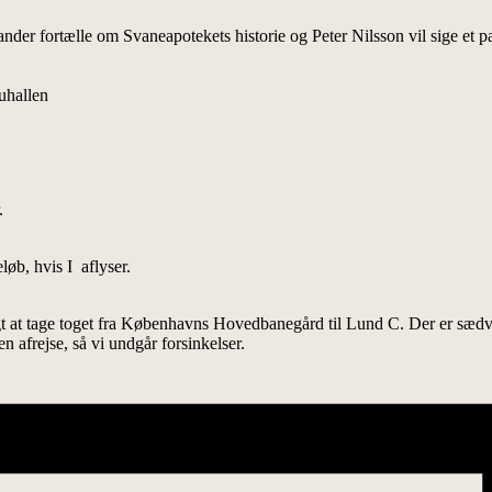
ander fortælle om Svaneapotekets historie og Peter Nilsson vil sige et
uhallen
.
øb, hvis I aflyser.
gt at tage toget fra Københavns Hovedbanegård til Lund C. Der er sædvan
n afrejse, så vi undgår forsinkelser.