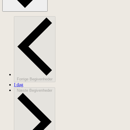
Forrige
Begivenheder
I dag
Næste
Begivenheder