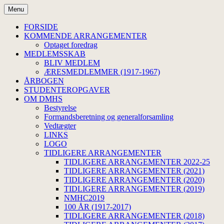
Hop
Menu
til
Dansk Medicinsk-Historisk
indhold
FORSIDE
KOMMENDE ARRANGEMENTER
Selskab
Optaget foredrag
MEDLEMSSKAB
BLIV MEDLEM
ÆRESMEDLEMMER (1917-1967)
ÅRBOGEN
STUDENTEROPGAVER
OM DMHS
Bestyrelse
Formandsberetning og generalforsamling
Vedtægter
LINKS
LOGO
TIDLIGERE ARRANGEMENTER
TIDLIGERE ARRANGEMENTER 2022-25
TIDLIGERE ARRANGEMENTER (2021)
TIDLIGERE ARRANGEMENTER (2020)
TIDLIGERE ARRANGEMENTER (2019)
NMHC2019
100 ÅR (1917-2017)
TIDLIGERE ARRANGEMENTER (2018)