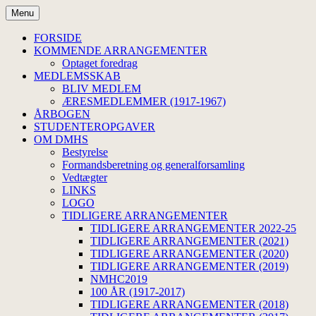
Hop
Menu
til
Dansk Medicinsk-Historisk
indhold
FORSIDE
KOMMENDE ARRANGEMENTER
Selskab
Optaget foredrag
MEDLEMSSKAB
BLIV MEDLEM
ÆRESMEDLEMMER (1917-1967)
ÅRBOGEN
STUDENTEROPGAVER
OM DMHS
Bestyrelse
Formandsberetning og generalforsamling
Vedtægter
LINKS
LOGO
TIDLIGERE ARRANGEMENTER
TIDLIGERE ARRANGEMENTER 2022-25
TIDLIGERE ARRANGEMENTER (2021)
TIDLIGERE ARRANGEMENTER (2020)
TIDLIGERE ARRANGEMENTER (2019)
NMHC2019
100 ÅR (1917-2017)
TIDLIGERE ARRANGEMENTER (2018)